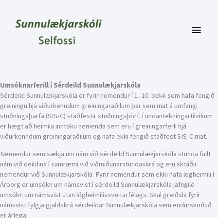
Skip
to
content
Main
Menu
Umsóknarferill í Sérdeild Sunnulækjarskóla
Sérdeild Sunnulækjarskóla er fyrir nemendur í 1.-10. bekk sem hafa fengið
greiningu hjá viðurkenndum greiningaraðilum þar sem mat á umfangi
stuðningsþarfa (SIS-C) staðfestir stuðningsþörf. Í undantekningartilvikum
er hægt að heimila inntöku nemenda sem eru í greiningarferli hjá
viðurkenndum greiningaraðilum og hafa ekki fengið staðfest SIS-C mat.
Nemendur sem sækja um nám við sérdeild Sunnulækjarskóla stunda fullt
nám við deildina í samræmi við viðmiðunarstundaskrá og eru skráðir
nemendur við Sunnulækjarskóla. Fyrir nemendur sem ekki hafa lögheimili í
Árborg er umsókn um námsvist í sérdeild Sunnulækjarskóla jafngild
umsókn um námsvist utan lögheimilissveitarfélags. Skal greiðsla fyrir
námsvist fylgja gjaldskrá sérdeildar Sunnulækjarskóla sem endurskoðuð
er árlega.