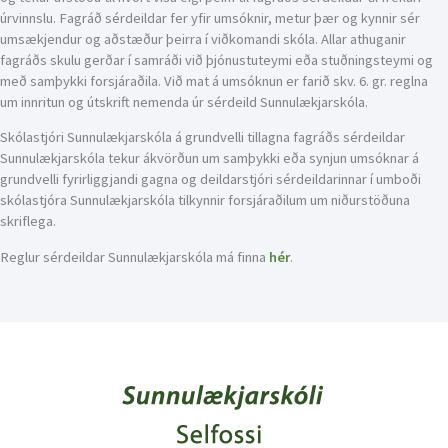
úrvinnslu. Fagráð sérdeildar fer yfir umsóknir, metur þær og kynnir sér
umsækjendur og aðstæður þeirra í viðkomandi skóla. Allar athuganir
fagráðs skulu gerðar í samráði við þjónustuteymi eða stuðningsteymi og
með samþykki forsjáraðila. Við mat á umsóknun er farið skv. 6. gr. reglna
um innritun og útskrift nemenda úr sérdeild Sunnulækjarskóla.
Skólastjóri Sunnulækjarskóla á grundvelli tillagna fagráðs sérdeildar
Sunnulækjarskóla tekur ákvörðun um samþykki eða synjun umsóknar á
grundvelli fyrirliggjandi gagna og deildarstjóri sérdeildarinnar í umboði
skólastjóra Sunnulækjarskóla tilkynnir forsjáraðilum um niðurstöðuna
skriflega.
Reglur sérdeildar Sunnulækjarskóla má finna
hér
.