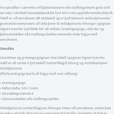
Forsjáraðilar í samvinnu við þjónustuteymi eða stuðningsteymi geta sótt
um nám í sérdeild Sunnulækjarskóla fyrir börn sem uppfylla inntökuskilyrði.
Tekið er við umsóknum allt skólaárið og er það hlutverk skólastjórnenda í
grunnskóla nemandans að skila þeim til skólaþjónustu Árborgar í gegnum
Signet transfer (sjá hlekk hér að neðan). Greiningargögn, skýrslur og
þjónustuáætlun eða stuðningsáætlun nemenda skulu fylgja með
umsókninni.
Umsókn
Umsóknun og greiningargögnum skal skilað í gegnum Signet transfer.
Valið er að senda á fyrirtækið Sveitarfélagið Árborg og móttökuhópinn
Skólaþjónusta.
Eftirfarandi gögn þurfa að fylgja með sem viðhengi:
• Greiningargögn
• Niðurstöður SIS-C mats
• Einstaklingsnámskrá
• Þjónustuáætlun eða stuðningsáætlun
Skólaþjónusta sveitarfélagsins Árborgar tekur við umsóknum, metur þær
og tekur afstöðu til hvort vísa eigi þeim til fagráðs sérdeildar til frekari