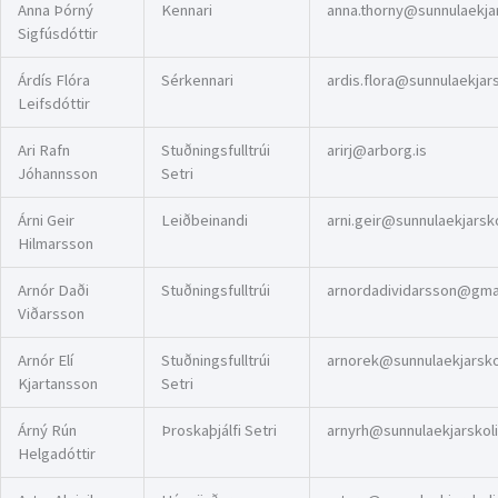
Anna Þórný
Kennari
anna.thorny@sunnulaekjar
Sigfúsdóttir
Árdís Flóra
Sérkennari
ardis.flora@sunnulaekjarsk
Leifsdóttir
Ari Rafn
Stuðningsfulltrúi
arirj@arborg.is
Jóhannsson
Setri
Árni Geir
Leiðbeinandi
arni.geir@sunnulaekjarskol
Hilmarsson
Arnór Daði
Stuðningsfulltrúi
arnordadividarsson@gma
Viðarsson
Arnór Elí
Stuðningsfulltrúi
arnorek@sunnulaekjarskol
Kjartansson
Setri
Árný Rún
Þroskaþjálfi Setri
arnyrh@sunnulaekjarskoli
Helgadóttir