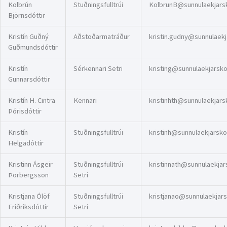
Kolbrún
Stuðningsfulltrúi
KolbrunB@sunnulaekjarsko
Björnsdóttir
Kristín Guðný
Aðstoðarmatráður
kristin.gudny@sunnulaekja
Guðmundsdóttir
Kristín
Sérkennari Setri
kristing@sunnulaekjarskol
Gunnarsdóttir
Kristín H. Cintra
Kennari
kristinhth@sunnulaekjarsk
Þórisdóttir
Kristín
Stuðningsfulltrúi
kristinh@sunnulaekjarskol
Helgadóttir
Kristinn Ásgeir
Stuðningsfulltrúi
kristinnath@sunnulaekjars
Þorbergsson
Setri
Kristjana Ólöf
Stuðningsfulltrúi
kristjanao@sunnulaekjarsk
Friðriksdóttir
Setri