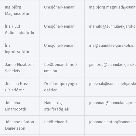
Ingibjörg
Umsjónarkennari
ingibjorg.magnusd@sunnul
Magnúsdóttir
Íris Huld
Umsjónarkennari
irishuld@sunnulaekjarskoli
Guðmundsdóttir
Íris
Umsjónarkennari
iris@sunnulaekjarskoli.is
Ingþórsdóttir
Jamie Elizabeth
Leiðbeinandi með
jamiees@sunnulaekjarskol
Schelvis
umsjón
Jensína Kristín
Deildarstjóri yngri
jensinak@sunnulaekjarskol
Gísladóttir
deildar
Jóhanna
Náms- og
johannae@sunnulaekjarsko
Einarsdóttir
starfsráðgjafi
Jóhannes Anton
Leiðbeinandi
johannes.anton@sunnulaek
Daníelsson