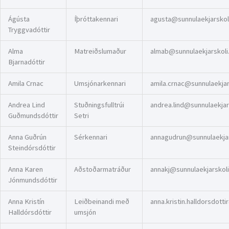
Ágústa
Íþróttakennari
agusta@sunnulaekjarskoli
Tryggvadóttir
Alma
Matreiðslumaður
almab@sunnulaekjarskoli.
Bjarnadóttir
Amila Crnac
Umsjónarkennari
amila.crnac@sunnulaekjars
Andrea Lind
Stuðningsfulltrúi
andrea.lind@sunnulaekjars
Guðmundsdóttir
Setri
Anna Guðrún
Sérkennari
annagudrun@sunnulaekjars
Steindórsdóttir
Anna Karen
Aðstoðarmatráður
annakj@sunnulaekjarskoli
Jónmundsdóttir
Anna Kristín
Leiðbeinandi með
anna.kristin.halldorsdotti
Halldórsdóttir
umsjón