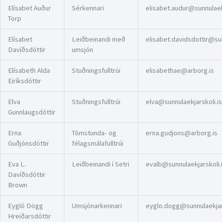
Elísabet Auður
Sérkennari
elisabet.audur@sunnulaekj
Torp
Elísabet
Leiðbeinandi með
elisabet.davidsdottir@sun
Davíðsdóttir
umsjón
Elísabeth Alda
Stuðningsfulltrúi
elisabethae@arborg.is
Eiríksdóttir
Elva
Stuðningsfulltrúi
elva@sunnulaekjarskoli.is
Gunnlaugsdóttir
Erna
Tómstunda- og
erna.gudjons@arborg.is
Guðjónsdóttir
félagsmálafulltrúi
Eva L.
Leiðbeinandi í Setri
evalb@sunnulaekjarskoli.
Davíðsdóttir
Brown
Eygló Dögg
Umsjónarkennari
eyglo.dogg@sunnulaekjars
Hreiðarsdóttir