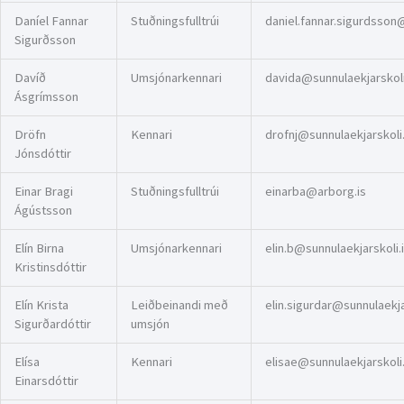
Daníel Fannar
Stuðningsfulltrúi
daniel.fannar.sigurdsson@
Sigurðsson
Davíð
Umsjónarkennari
davida@sunnulaekjarskoli
Ásgrímsson
Dröfn
Kennari
drofnj@sunnulaekjarskoli.
Jónsdóttir
Einar Bragi
Stuðningsfulltrúi
einarba@arborg.is
Ágústsson
Elín Birna
Umsjónarkennari
elin.b@sunnulaekjarskoli.
Kristinsdóttir
Elín Krista
Leiðbeinandi með
elin.sigurdar@sunnulaekja
Sigurðardóttir
umsjón
Elísa
Kennari
elisae@sunnulaekjarskoli.
Einarsdóttir