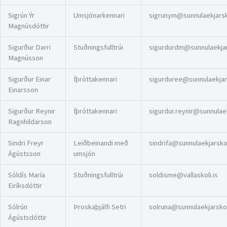
Sigrún Ýr
Umsjónarkennari
sigrunym@sunnulaekjarsko
Magnúsdóttir
Sigurður Darri
Stuðningsfulltrúi
sigurdurdm@sunnulaekjars
Magnússon
Sigurður Einar
Íþróttakennari
sigurduree@sunnulaekjars
Einarsson
Sigurður Reynir
Íþróttakennari
sigurdur.reynir@sunnulaek
Ragnhildarson
Sindri Freyr
Leiðbeinandi með
sindrifa@sunnulaekjarskol
Ágústsson
umsjón
Sóldís María
Stuðningsfulltrúi
soldisme@vallaskoli.is
Eiríksdóttir
Sólrún
Þroskaþjálfi Setri
solruna@sunnulaekjarskol
Ágústsdóttir