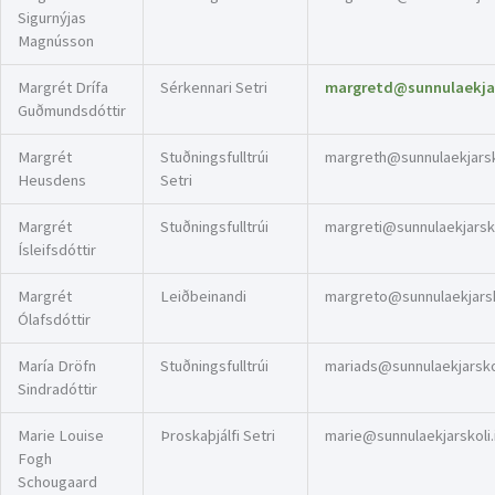
Sigurnýjas
Magnússon
Margrét Drífa
Sérkennari Setri
margretd@sunnulaekjar
Guðmundsdóttir
Margrét
Stuðningsfulltrúi
margreth@sunnulaekjarsko
Heusdens
Setri
Margrét
Stuðningsfulltrúi
margreti@sunnulaekjarsko
Ísleifsdóttir
Margrét
Leiðbeinandi
margreto@sunnulaekjarsko
Ólafsdóttir
María Dröfn
Stuðningsfulltrúi
mariads@sunnulaekjarskol
Sindradóttir
Marie Louise
Þroskaþjálfi Setri
marie@sunnulaekjarskoli.
Fogh
Schougaard