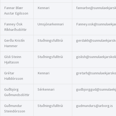
Fannar Blær
Kennari
fannarbe@sunnulaekjarsko
Austar Egilsson
Fanney Ósk
Umsjónarkennari
Fanney.osk@sunnulaekjars
Ríkharðsdóttir
Gerða Kristín
Stuðningsfulltrúi
gerdakh@sunnulaekjarskol
Hammer
Gísli Steinn
Stuðningsfulltrúi
gislish@sunnulaekjarskoli
Hjaltason
Grétar
Kennari
gretarh@sunnulaekjarskol
Halldórsson
Guðbjörg
Sérkennari
gudbjorggud@sunnulaekja
Guðmundsdóttir
Guðmundur
Stuðningsfulltrúi
gudmundurs@arborg.is
Steindórsson