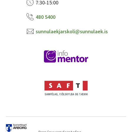
7:30-15:00
480 5400
sunnulaekjarskoli@sunnulaek.is
Persónuverndarstefna