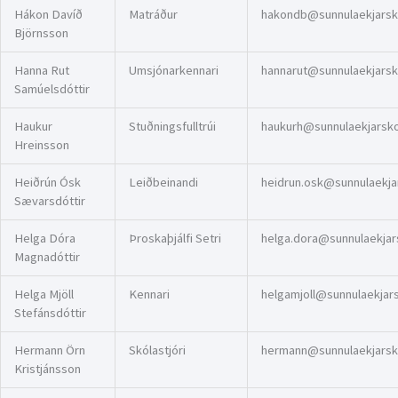
Hákon Davíð
Matráður
hakondb@sunnulaekjarsko
Björnsson
Hanna Rut
Umsjónarkennari
hannarut@sunnulaekjarsko
Samúelsdóttir
Haukur
Stuðningsfulltrúi
haukurh@sunnulaekjarskol
Hreinsson
Heiðrún Ósk
Leiðbeinandi
heidrun.osk@sunnulaekjar
Sævarsdóttir
Helga Dóra
Þroskaþjálfi Setri
helga.dora@sunnulaekjars
Magnadóttir
Helga Mjöll
Kennari
helgamjoll@sunnulaekjarsk
Stefánsdóttir
Hermann Örn
Skólastjóri
hermann@sunnulaekjarsko
Kristjánsson