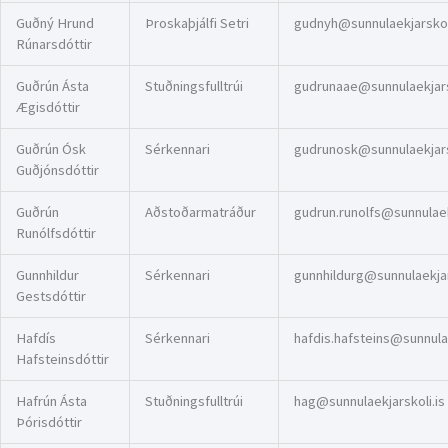
Guðný Hrund
Þroskaþjálfi Setri
gudnyh@sunnulaekjarskoli
Rúnarsdóttir
Guðrún Ásta
Stuðningsfulltrúi
gudrunaae@sunnulaekjarsk
Ægisdóttir
Guðrún Ósk
Sérkennari
gudrunosk@sunnulaekjarsk
Guðjónsdóttir
Guðrún
Aðstoðarmatráður
gudrun.runolfs@sunnulaekj
Runólfsdóttir
Gunnhildur
Sérkennari
gunnhildurg@sunnulaekjar
Gestsdóttir
Hafdís
Sérkennari
hafdis.hafsteins@sunnulae
Hafsteinsdóttir
Hafrún Ásta
Stuðningsfulltrúi
hag@sunnulaekjarskoli.is
Þórisdóttir