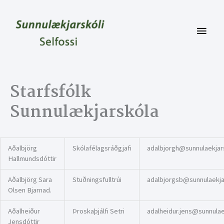
Skip
to
content
Main
Menu
Starfsfólk
Sunnulækjarskóla
Aðalbjörg
Skólafélagsráðgjafi
adalbjorgh@sunnulaekjars
Hallmundsdóttir
Aðalbjörg Sara
Stuðningsfulltrúi
adalbjorgsb@sunnulaekjar
Olsen Bjarnad.
Aðalheiður
Þroskaþjálfi Setri
adalheidur.jens@sunnulaek
Jensdóttir