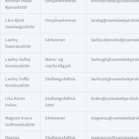
Kristrún Hildur
Umsjónarkennari
kristrun.hildur@sunnulaekj
Bjarnadóttir
Lára Björk
Umsjónarkennari
larabg@sunnulaekjarskoli
Gunnlaugsdóttir
Laufey
Sérkennari
laufey.danivalsd@sunnulae
Danivalsdóttir
Laufey Guðný
Náms- og
laufeygk@sunnulaekjarsko
Kristinsdóttir
starfsráðgjafi
Laufey Soffía
Stuðningsfulltrúi
laufeysk@sunnulaekjarsko
Kristinsdóttir
Lísa Karen
Stuðningsfulltrúi
lisakv@sunnulaekjarskoli.
Vokes
Setri
Magnea Svava
Sérkennari
magneas@sunnulaekjarsko
Guðmundsdóttir
Magnús
Stuðningsfulltrúi
magnussm@sunnulaekjarsk