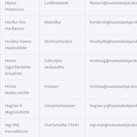
Hlynur
Leiðbeinandi
hlynur.h@sunnulaekjarskol
Hreinsson
Hörður Örn
Matráður
horduroh@sunnulaekjarsko
Harðarson
Hróðný Hanna
Skrifstofustjóri
hrodnyhh@sunnulaekjarsko
Hauksdóttir
Hrönn
Safnstjóri
hronnsig@sunnulaekjarsko
Sigurðardóttir
skólasafns
Erludóttir
Hrönn
Kennari
hronnw@sunnulaekjarskoli
Waltersdóttir
Hugrún Ýr
Umsjónarkennari
hugrun.yr@sunnulaekjarsko
Magnúsdóttir
Ingi Már
Starfsmaður í Setri
ingi.mar@sunnulaekjarskol
Þorvaldsson