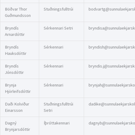
Böðvar Thor
Stuðningsfulltrúi
bodvartg@sunnulaekjarsko
Guðmundsson
Bryndís
Sérkennari Setri
bryndisa@sunnulaekjarsko
Arnardóttir
Bryndís
Sérkennari
bryndish@sunnulaekjarsko
Hauksdóttir
Bryndís
Sérkennari
bryndis.j@sunnulaekjarsko
Jónsdóttir
Brynja
Sérkennari
brynjah@sunnulaekjarskol
Hjörleifsdóttir
Daði Kolviður
Stuðningsfulltrúi
dadike@sunnulaekjarskoli
Einarsson
Setri
Dagný
Íþróttakennari
dagnyb@sunnulaekjarskol
Brynjarsdóttir