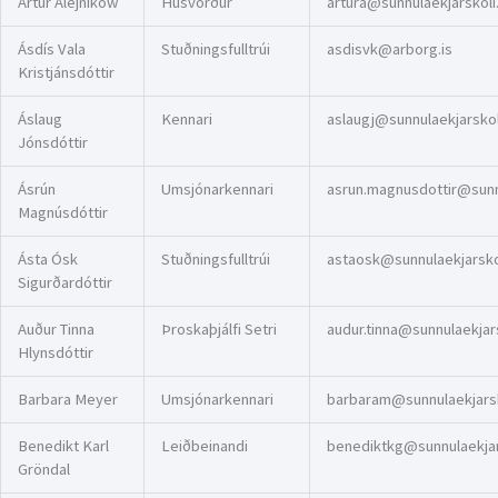
Artur Alejnikow
Húsvörður
artura@sunnulaekjarskoli.
Ásdís Vala
Stuðningsfulltrúi
asdisvk@arborg.is
Kristjánsdóttir
Áslaug
Kennari
aslaugj@sunnulaekjarskoli
Jónsdóttir
Ásrún
Umsjónarkennari
asrun.magnusdottir@sunnu
Magnúsdóttir
Ásta Ósk
Stuðningsfulltrúi
astaosk@sunnulaekjarskol
Sigurðardóttir
Auður Tinna
Þroskaþjálfi Setri
audur.tinna@sunnulaekjars
Hlynsdóttir
Barbara Meyer
Umsjónarkennari
barbaram@sunnulaekjarsk
Benedikt Karl
Leiðbeinandi
benediktkg@sunnulaekjars
Gröndal