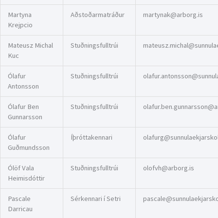
Martyna
Aðstoðarmatráður
martynak@arborg.is
Krejpcio
Mateusz Michal
Stuðningsfulltrúi
mateusz.michal@sunnulaek
Kuc
Ólafur
Stuðningsfulltrúi
olafur.antonsson@sunnula
Antonsson
Ólafur Ben
Stuðningsfulltrúi
olafur.ben.gunnarsson@a
Gunnarsson
Ólafur
Íþróttakennari
olafurg@sunnulaekjarskoli
Guðmundsson
Ólöf Vala
Stuðningsfulltrúi
olofvh@arborg.is
Heimisdóttir
Pascale
Sérkennari í Setri
pascale@sunnulaekjarskol
Darricau