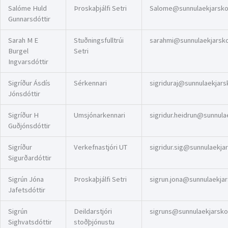
Salóme Huld
Þroskaþjálfi Setri
Salome@sunnulaekjarskol
Gunnarsdóttir
Sarah M E
Stuðningsfulltrúi
sarahmi@sunnulaekjarskol
Burgel
Setri
Ingvarsdóttir
Sigríður Ásdís
Sérkennari
sigriduraj@sunnulaekjarsk
Jónsdóttir
Sigríður H
Umsjónarkennari
sigridur.heidrun@sunnulae
Guðjónsdóttir
Sigríður
Verkefnastjóri UT
sigridur.sig@sunnulaekjars
Sigurðardóttir
Sigrún Jóna
Þroskaþjálfi Setri
sigrun.jona@sunnulaekjars
Jafetsdóttir
Sigrún
Deildarstjóri
sigruns@sunnulaekjarskol
Sighvatsdóttir
stoðþjónustu