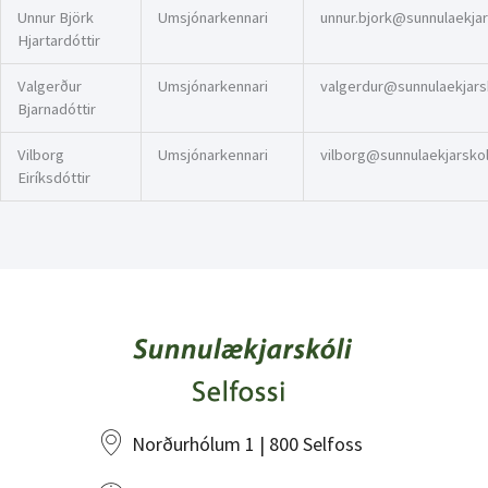
Unnur Björk
Umsjónarkennari
unnur.bjork@sunnulaekjars
Hjartardóttir
Valgerður
Umsjónarkennari
valgerdur@sunnulaekjarsk
Bjarnadóttir
Vilborg
Umsjónarkennari
vilborg@sunnulaekjarskoli
Eiríksdóttir
Norðurhólum 1 | 800 Selfoss