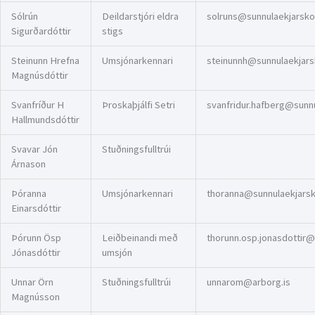
Sólrún
Deildarstjóri eldra
solruns@sunnulaekjarskol
Sigurðardóttir
stigs
Steinunn Hrefna
Umsjónarkennari
steinunnh@sunnulaekjarsk
Magnúsdóttir
Svanfríður H
Þroskaþjálfi Setri
svanfridur.hafberg@sunnul
Hallmundsdóttir
Svavar Jón
Stuðningsfulltrúi
Árnason
Þóranna
Umsjónarkennari
thoranna@sunnulaekjarsko
Einarsdóttir
Þórunn Ösp
Leiðbeinandi með
thorunn.osp.jonasdottir@
Jónasdóttir
umsjón
Unnar Örn
Stuðningsfulltrúi
unnarom@arborg.is
Magnússon