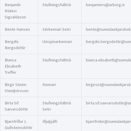
Benjamín
Stuðningsfulltrúi
benjaminrs@arborg.is
Rökkvi
Sigvaldason
Bente Hansen
Sérkennari Setri
bente@sunnulaekjarskoli.
Bergdís
Umsjónarkennari
bergdis.bergsdottir@sunn
Bergsdóttir
Bianca
Stuðningsfulltrúi
bianca.elisabeth@sunnulae
Elisabeth
Treffer
Birgir Steinn
Kennari
birgirsst@sunnulaekjarsko
Steinþórsson
Birta Sif
Stuðningsfulltrúi
birta.sif.saevarsdottir@a
Sævarsdóttir
Setri
Bjarnfríður L
Iðjuþjálfi
bjarnfridur@sunnulaekjars
Guðsteinsdóttir