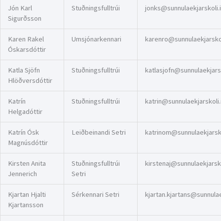
Jón Karl
Stuðningsfulltrúi
jonks@sunnulaekjarskoli.
Sigurðsson
Karen Rakel
Umsjónarkennari
karenro@sunnulaekjarskol
Óskarsdóttir
Katla Sjöfn
Stuðningsfulltrúi
katlasjofn@sunnulaekjarsk
Hlöðversdóttir
Katrín
Stuðningsfulltrúi
katrin@sunnulaekjarskoli.
Helgadóttir
Katrín Ósk
Leiðbeinandi Setri
katrinom@sunnulaekjarsko
Magnúsdóttir
Kirsten Anita
Stuðningsfulltrúi
kirstenaj@sunnulaekjarsko
Jennerich
Setri
Kjartan Hjalti
Sérkennari Setri
kjartan.kjartans@sunnulae
Kjartansson