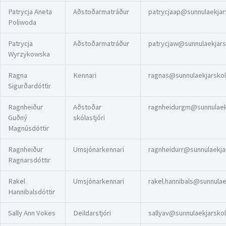
Patrycja Aneta
Aðstoðarmatráður
patrycjaap@sunnulaekjars
Poliwoda
Patrycja
Aðstoðarmatráður
patrycjaw@sunnulaekjarsk
Wyrzykowska
Ragna
Kennari
ragnas@sunnulaekjarskoli
Sigurðardóttir
Ragnheiður
Aðstoðar
ragnheidurgm@sunnulaekj
Guðný
skólastjóri
Magnúsdóttir
Ragnheiður
Umsjónarkennari
ragnheidurr@sunnulaekjar
Ragnarsdóttir
Rakel
Umsjónarkennari
rakel.hannibals@sunnulaek
Hannibalsdóttir
Sally Ann Vokes
Deildarstjóri
sallyav@sunnulaekjarskoli