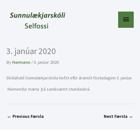
Skip
to
content
Main
Menu
3. janúar 2020
By
Hermann
/
5. janúar 2020
Skólahald Sunnulækjarskóla hefst eftir áramót föstudaginn 3. janúar.
Nemendur mæta þá samkvæmt stundaskrá.
←
Previous Færsla
Next Færsla
→