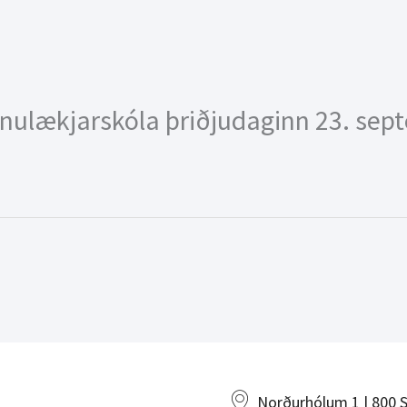
nnulækjarskóla þriðjudaginn 23. sep
Norðurhólum 1 | 800 S