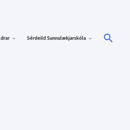
Sear
ldrar
Sérdeild Sunnulækjarskóla