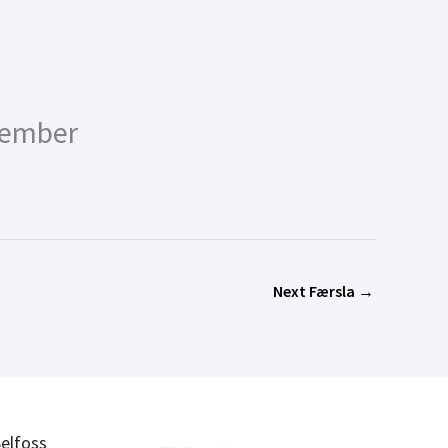
tember
Next Færsla
→
elfoss