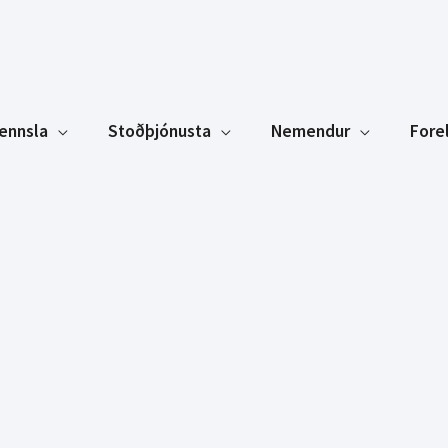
ennsla
Stoðþjónusta
Nemendur
Fore