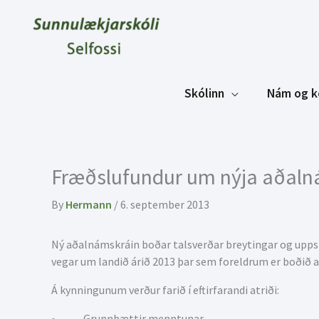
Skip
to
content
Skólinn
Nám og k
Fræðslufundur um nýja aðalná
By
Hermann
/
6. september 2013
Ný aðalnámskráin boðar talsverðar breytingar og uppst
vegar um landið árið 2013 þar sem foreldrum er boðið
Á kynningunum verður farið í eftirfarandi atriði:
• Grunnþættir menntunar