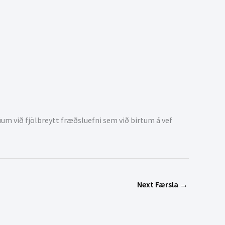
m við fjölbreytt fræðsluefni sem við birtum á vef
Next Færsla
→