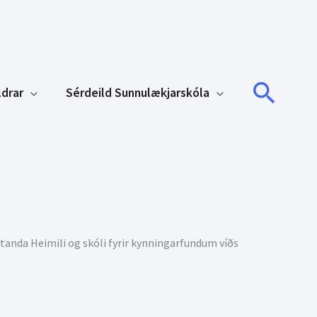
Sear
ldrar
Sérdeild Sunnulækjarskóla
anda Heimili og skóli fyrir kynningarfundum víðs