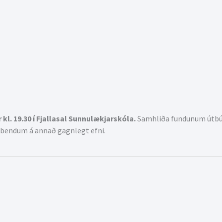
kl. 19.30 í Fjallasal Sunnulækjarskóla.
Samhliða fundunum útbúu
 bendum á annað gagnlegt efni.