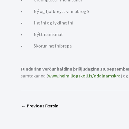
• Ný og fjölbreytt vinnubrögð
• Hæfni og lykilhæfni
• Nýtt námsmat
• Skörun hæfniþrepa
Fundurinn verður haldinn þriðjudaginn 10. september 
samtakanna (
www.heimiliogskoli.is/adalnamskra
) og
←
Previous Færsla