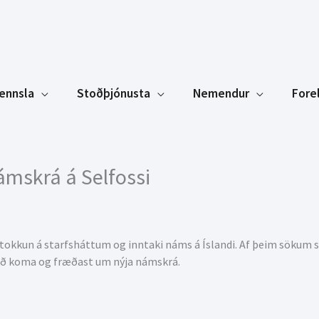
ennsla
Stoðþjónusta
Nemendur
Fore
mskrá á Selfossi
okkun á starfsháttum og inntaki náms á Íslandi. Af þeim sökum st
 að koma og fræðast um nýja námskrá.