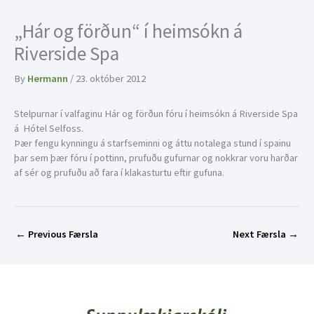
„Hár og förðun“ í heimsókn á
Riverside Spa
By
Hermann
/
23. október 2012
Stelpurnar í valfaginu Hár og förðun fóru í heimsókn á Riverside Spa
á Hótel Selfoss.
Þær fengu kynningu á starfseminni og áttu notalega stund í spainu
þar sem þær fóru í pottinn, prufuðu gufurnar og nokkrar voru harðar
af sér og prufuðu að fara í klakasturtu eftir gufuna.
←
Previous Færsla
Next Færsla
→