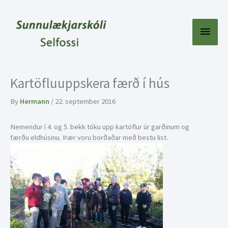
Skip
to
content
Main
Menu
Kartöfluuppskera færð í hús
By
Hermann
/
22. september 2016
Nemendur í 4. og 5. bekk tóku upp kartöflur úr garðinum og
færðu eldhúsinu. Þær voru borðaðar með bestu list.