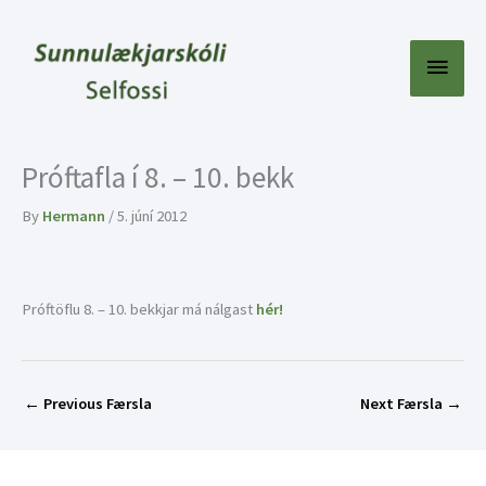
Skip
to
content
Main
Menu
Próftafla í 8. – 10. bekk
By
Hermann
/
5. júní 2012
Próftöflu 8. – 10. bekkjar má nálgast
hér!
←
Previous Færsla
Next Færsla
→