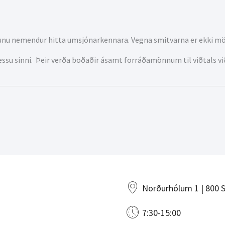
n munu nemendur hitta umsjónarkennara. Vegna smitvarna er ekki m
ssu sinni. Þeir verða boðaðir ásamt forráðamönnum til viðtals v
Norðurhólum 1 | 800 S
7:30-15:00