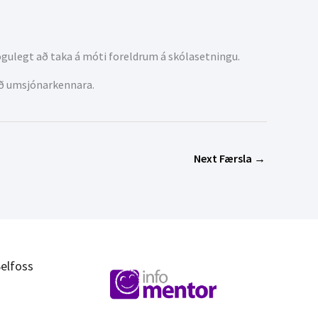
ögulegt að taka á móti foreldrum á skólasetningu.
ið umsjónarkennara.
Next Færsla
→
elfoss