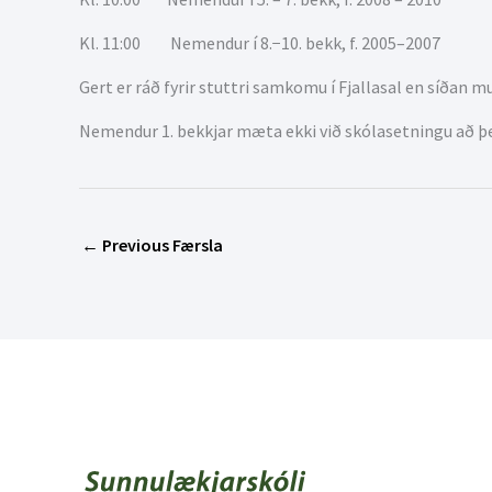
Kl. 11:00 Nemendur í 8.−10. bekk, f. 2005–2007
Gert er ráð fyrir stuttri samkomu í Fjallasal en síða
Nemendur 1. bekkjar mæta ekki við skólasetningu að þe
←
Previous Færsla