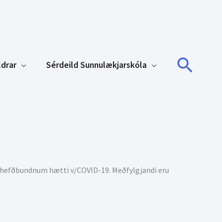
Sear
ldrar
Sérdeild Sunnulækjarskóla
ð óhefðbundnum hætti v/COVID-19. Meðfylgjandi eru