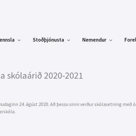
ennsla
Stoðþjónusta
Nemendur
Fore
a skólaárið 2020-2021
ánudaginn 24. ágúst 2020. Að þessu sinni verður skólasetning me
arskóla.