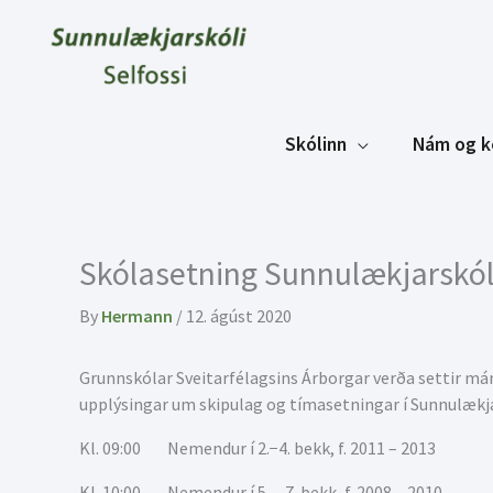
Skip
to
content
Skólinn
Nám og k
Skólasetning Sunnulækjarskól
By
Hermann
/
12. ágúst 2020
Grunnskólar Sveitarfélagsins Árborgar verða settir m
upplýsingar um skipulag og tímasetningar í Sunnulækj
Kl. 09:00 Nemendur í 2.−4. bekk, f. 2011 – 2013
Kl. 10:00 Nemendur í 5. – 7. bekk, f. 2008 – 2010