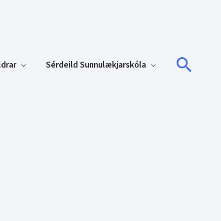
Sear
ldrar
Sérdeild Sunnulækjarskóla