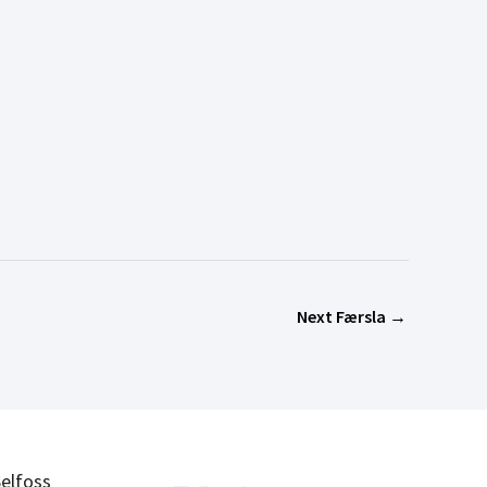
Next Færsla
→
elfoss