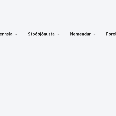
ennsla
Stoðþjónusta
Nemendur
Fore