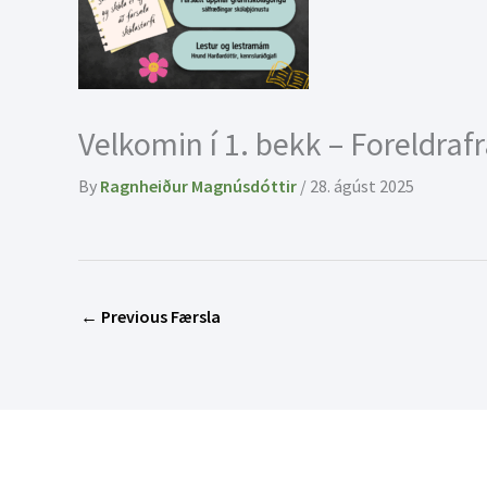
Velkomin í 1. bekk – Foreldraf
By
Ragnheiður Magnúsdóttir
/
28. ágúst 2025
←
Previous Færsla