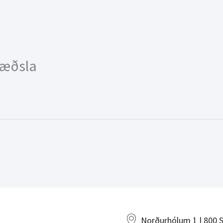
ræðsla
Norðurhólum 1 | 800 S