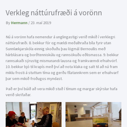
Verkleg náttúrufræði á vorönn
By
Hermann
/
23. maí 2019
Nú á vorönn hafa nemendur á unglingastigi verið mikið í verklegri
náttúrufræði. 8. bekkur fór og mældi meðalhraða bíla fyrir utan
Sunnlækjarskóla einnig skoðuðu þau lögmál Bernoullis með
hárblásara og borðtenniskúlu og rannsökuðu eðlismassa. 9. bekkur
rannsakaði sýrustig mismunandi lausna og framkvæmdi efnahvörf.
10. bekkur bjó til krapís með því að nota klaka og salt til að ná fram
miklu frosti á stuttum tíma og gerðu fílatannkrem sem er efnahvarf
þar sem mikið froðugos myndast.
Það er því búið að vera mikið stuð í tímum og margar skýrslur hafa
verið skrifaðar.