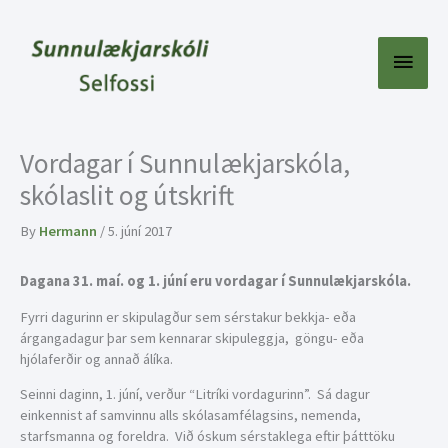
Skip
to
content
Main
Menu
Vordagar í Sunnulækjarskóla,
skólaslit og útskrift
By
Hermann
/
5. júní 2017
Dagana 31. maí. og 1. júní eru vordagar í Sunnulækjarskóla.
Fyrri dagurinn er skipulagður sem sérstakur bekkja- eða
árgangadagur þar sem kennarar skipuleggja, göngu- eða
hjólaferðir og annað álíka.
Seinni daginn, 1. júní, verður “Litríki vordagurinn”. Sá dagur
einkennist af samvinnu alls skólasamfélagsins, nemenda,
starfsmanna og foreldra. Við óskum sérstaklega eftir þátttöku