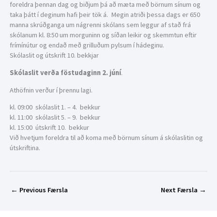
foreldra þennan dag og biðjum þá að mæta með börnum sínum og
taka þátt í deginum hafi þeir tök á. Megin atriði þessa dags er 650
manna skrúðganga um nágrenni skólans sem leggur af stað frá
skólanum kl. 8:50 um morguninn og síðan leikir og skemmtun eftir
frímínútur og endað með grilluðum pylsum í hádeginu.
Skólaslit og útskrift 10. bekkjar
Skólaslit verða föstudaginn 2. júní
.
Athöfnin verður í þrennu lagi.
kl. 09:00 skólaslit 1. – 4. bekkur
kl. 11:00 skólaslit 5. – 9. bekkur
kl. 15:00 útskrift 10. bekkur
Við hvetjum foreldra til að koma með börnum sínum á skólaslitin og
útskriftina.
←
Previous Færsla
Next Færsla
→