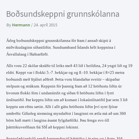
Boðsundskeppni grunnskólanna
By
Hermann
/
24. apríl 2015
Árleg boðsundskeppni grunnskólanna fór fram í annað skipti á
miðvikudaginn síðastliðin. Sundsamband Íslands hélt keppnina í
Ásvallalaug í Hafnarfirði.
Alls voru 22 skólar skráðir til leiks með 43 lið í heildina, 24 yngri lið og 19
eldri. Keppt var í flokki 5.-7. bekkjar og og 8.-10. bekkjar í 8×25 metra
boðsundi með frjálsri aðferð. Þetta voru blandaðar sveitir – skipaðar
stelpum og strákum. Keppnin fór þannig fram að 12 hröðustu liðin úr
hvorum flokki fóru í undanúrslit og síðan 6 hröðustu liðin í fyrri
úrslitariðil. Þar kepptu liðin um að komast í lokaúrslitariðil þar sem 3 lið
kepptu um efstu sætin. Allt í allt gátu hröðustu liðin því synt fjórar
umferðir. Gífurleg stemning myndaðist í lauginni en ætla má að um 360
börn hafi mætt í laugina ásamt fylgdarfólki. Þau fengu svo öll
þátttökuverðlaun frá SSÍ að keppni lokinni.
Sunnulækjarskóli sendi keppendur til þátttöku í ár eins og í fyrra. Við