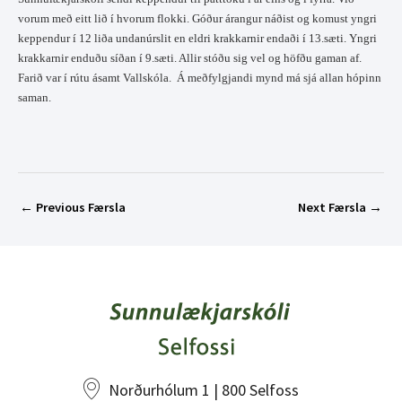
vorum með eitt lið í hvorum flokki. Góður árangur náðist og komust yngri
keppendur í 12 liða undanúrslit en eldri krakkarnir endaði í 13.sæti. Yngri
krakkarnir enduðu síðan í 9.sæti. Allir stóðu sig vel og höfðu gaman af.
Farið var í rútu ásamt Vallskóla. Á meðfylgjandi mynd má sjá allan hópinn
saman.
←
Previous Færsla
Next Færsla
→
Norðurhólum 1 | 800 Selfoss