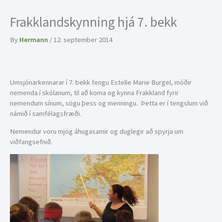
Frakklandskynning hjá 7. bekk
By
Hermann
/
12. september 2014
Umsjónarkennarar í 7. bekk fengu Estelle Marie Burgel, móðir
nemenda í skólanum, til að koma og kynna Frakkland fyrir
nemendum sínum, sögu þess og menningu. Þetta er í tengslum við
námið í samfélagsfræði.
Nemendur voru mjög áhugasamir og duglegir að spyrja um
viðfangsefnið.