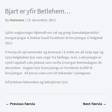
Bjart er yfir Betlehem…
By
Hermann
/
19. desember 2012
Ljúfur englasöngur hljómaði um sali og göng Sunnulækjarskóla í
morgun þegar 4. bekkur bauð foreldrum til forsýningar á Helgileik
2012.
Á hverju ári sjá nemendur og kennarar í 4. bekk um að setja upp og
sýna helgileikinn þar sem segir frá fæðingu Jesú. Leiksýningin er
sýnd í upphafi Litlu jólanna sem verða á morgun fimmtudaginn 20.
desember. Daginn fyrir frumsýningu er foreldrum boðið til
forsýningar. Að þessu sinni voru 55 leikendur í sýningunni.
Við þökkum leikendum og leikstjórum fyrir.
←
Previous Færsla
Next Færsla
→