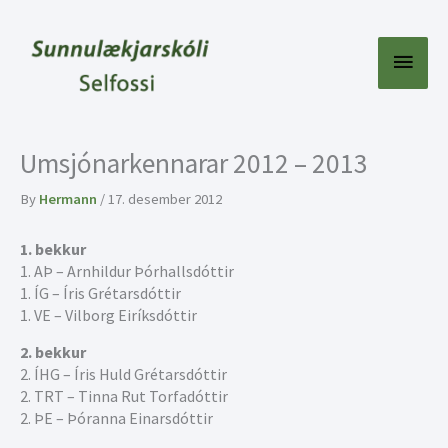
Skip
to
content
Main
Menu
Umsjónarkennarar 2012 – 2013
By
Hermann
/
17. desember 2012
1. bekkur
1. AÞ – Arnhildur Þórhallsdóttir
1. ÍG – Íris Grétarsdóttir
1. VE – Vilborg Eiríksdóttir
2. bekkur
2. ÍHG – Íris Huld Grétarsdóttir
2. TRT – Tinna Rut Torfadóttir
2. ÞE – Þóranna Einarsdóttir