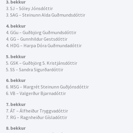
3. bekkur
3. SJ – Sóley Jónsdóttir
3. SAG – Steinunn Alda Guðmundsdóttir
4. bekkur
4. GGu – Guðbjörg Guðmundsdóttir
4. GG – Gunnhildur Gestsdóttir
4. HDG – Harpa Dóra Guðmundadóttir
5. bekkur
5. GSK – Guðbjörg S. Kristjánsdóttir
5. SS – Sandra Sigurðardóttir
6. bekkur
6. MSG – Margrét Steinunn Guðjónsdóttir
6. VB – Valgerður Bjarnadóttir
7. bekkur
7. ÁT – Álfheiður Tryggvadóttir
7. RG – Ragnheiður Gísladóttir
8. bekkur