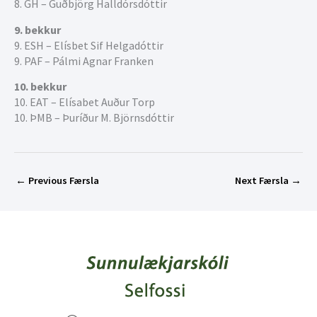
8. GH – Guðbjörg Halldórsdóttir
9. bekkur
9. ESH – Elísbet Sif Helgadóttir
9. PAF – Pálmi Agnar Franken
10. bekkur
10. EAT – Elísabet Auður Torp
10. ÞMB – Þuríður M. Björnsdóttir
←
Previous Færsla
Next Færsla
→