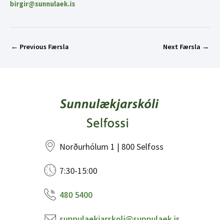
birgir@sunnulaek.is
←
Previous Færsla
Next Færsla
→
Norðurhólum 1 | 800 Selfoss
7:30-15:00
480 5400
sunnulaekjarskoli@sunnulaek.is