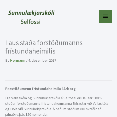
Skip
to
content
Main
Menu
Laus staða forstöðumanns
frístundaheimilis
By
Hermann
/
4. desember 2017
Forstöðumenn frístundaheimila í Árborg
Hjá Vallaskóla og Sunnulækjarskóla á Selfossi eru lausar 100%
stöður forstöðumanna frístundaheimilanna Bifrastar við Vallaskóla
og Hóla við Sunnulækjarskóla. Á báðum stöðum eru skráðir að
jafnaði u.þ.b. 150 nemendur.