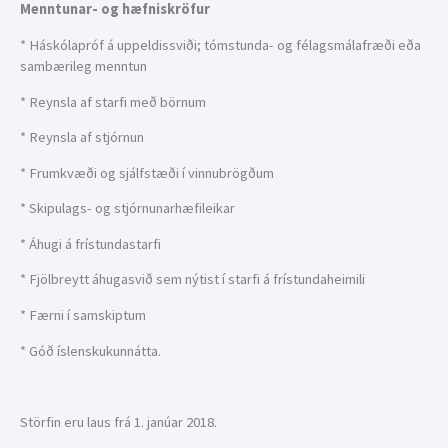
Menntunar- og hæfniskröfur
* Háskólapróf á uppeldissviði; tómstunda- og félagsmálafræði eða
sambærileg menntun
* Reynsla af starfi með börnum
* Reynsla af stjórnun
* Frumkvæði og sjálfstæði í vinnubrögðum
* Skipulags- og stjórnunarhæfileikar
* Áhugi á frístundastarfi
* Fjölbreytt áhugasvið sem nýtist í starfi á frístundaheimili
* Færni í samskiptum
* Góð íslenskukunnátta.
Störfin eru laus frá 1. janúar 2018.