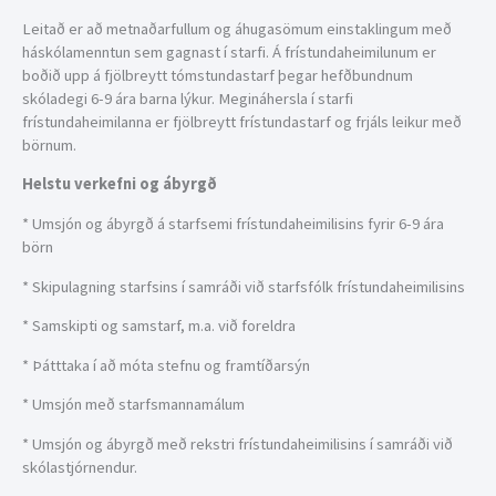
Leitað er að metnaðarfullum og áhugasömum einstaklingum með
háskólamenntun sem gagnast í starfi. Á frístundaheimilunum er
boðið upp á fjölbreytt tómstundastarf þegar hefðbundnum
skóladegi 6-9 ára barna lýkur. Megináhersla í starfi
frístundaheimilanna er fjölbreytt frístundastarf og frjáls leikur með
börnum.
Helstu verkefni og ábyrgð
* Umsjón og ábyrgð á starfsemi frístundaheimilisins fyrir 6-9 ára
börn
* Skipulagning starfsins í samráði við starfsfólk frístundaheimilisins
* Samskipti og samstarf, m.a. við foreldra
* Þátttaka í að móta stefnu og framtíðarsýn
* Umsjón með starfsmannamálum
* Umsjón og ábyrgð með rekstri frístundaheimilisins í samráði við
skólastjórnendur.