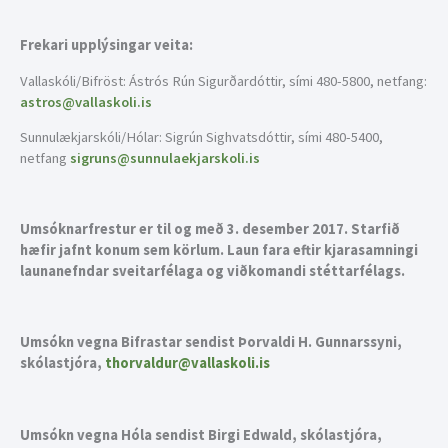
Frekari upplýsingar veita:
Vallaskóli/Bifröst: Ástrós Rún Sigurðardóttir, sími 480-5800, netfang:
astros@vallaskoli.is
Sunnulækjarskóli/Hólar: Sigrún Sighvatsdóttir, sími 480-5400,
netfang
sigruns@sunnulaekjarskoli.is
Umsóknarfrestur er til og með 3. desember 2017. Starfið
hæfir jafnt konum sem körlum. Laun fara eftir kjarasamningi
launanefndar sveitarfélaga og viðkomandi stéttarfélags.
Umsókn vegna Bifrastar sendist Þorvaldi H. Gunnarssyni,
skólastjóra,
thorvaldur@vallaskoli.is
Umsókn vegna Hóla sendist Birgi Edwald, skólastjóra,