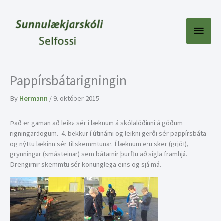
Skip
to
content
Main
Menu
Pappírsbátarigningin
By
Hermann
/
9. október 2015
Það er gaman að leika sér í læknum á skólalóðinni á góðum
rigningardögum. 4. bekkur í útinámi og leikni gerði sér pappírsbáta
og nýttu lækinn sér til skemmtunar. Í læknum eru sker (grjót),
grynningar (smásteinar) sem bátarnir þurftu að sigla framhjá.
Drengirnir skemmtu sér konunglega eins og sjá má.