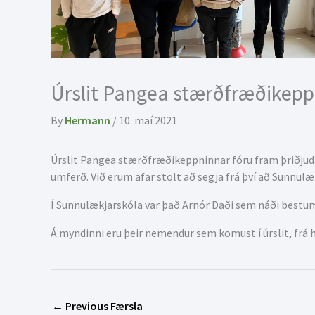
Úrslit Pangea stærðfræðikepp
By
Hermann
/
10. maí 2021
Úrslit Pangea stærðfræðikeppninnar fóru fram þriðjudagi
umferð. Við erum afar stolt að segja frá því að Sunnul
Í Sunnulækjarskóla var það Arnór Daði sem náði bestum
Á myndinni eru þeir nemendur sem komust í úrslit, frá h
←
Previous Færsla