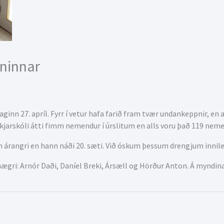
ninnar
nn 27. apríl. Fyrr í vetur hafa farið fram tvær undankeppnir, en a
ækjarskóli átti fimm nemendur í úrslitum en alls voru það 119 neme
 árangri en hann náði 20. sæti. Við óskum þessum drengjum innile
ægri: Arnór Daði, Daníel Breki, Ársæll og Hörður Anton. Á myndina