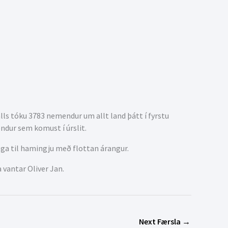
lls tóku 3783 nemendur um allt land þátt í fyrstu
ndur sem komust í úrslit.
ga til hamingju með flottan árangur.
 vantar Oliver Jan.
Next Færsla
→