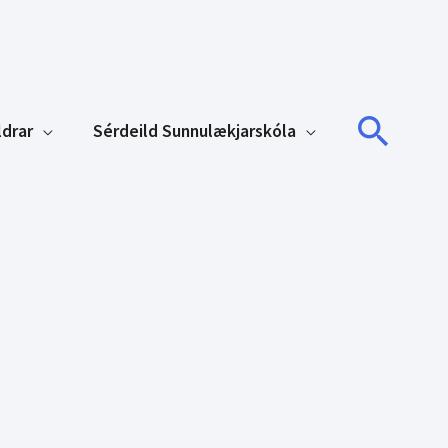
Sear
ldrar
Sérdeild Sunnulækjarskóla