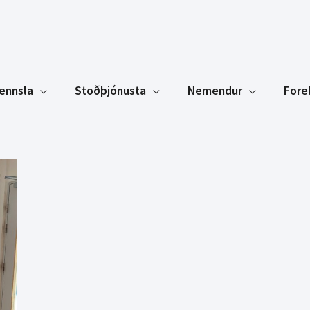
ennsla
Stoðþjónusta
Nemendur
Fore