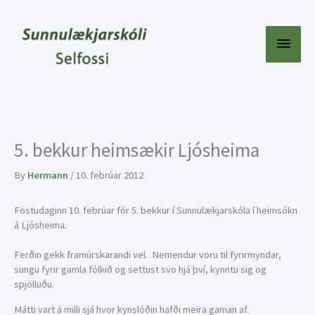
Skip
to
content
Main
Menu
5. bekkur heimsækir Ljósheima
By
Hermann
/
10. febrúar 2012
Föstudaginn 10. febrúar fór 5. bekkur í Sunnulækjarskóla í heimsókn
á Ljósheima.
Ferðin gekk framúrskarandi vel. Nemendur voru til fyrirmyndar,
sungu fyrir gamla fólkið og settust svo hjá því, kynntu sig og
spjölluðu.
Mátti vart á milli sjá hvor kynslóðin hafði meira gaman af.