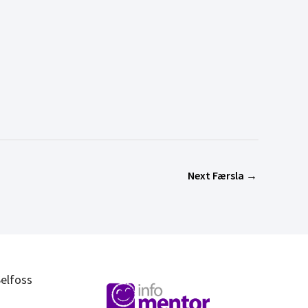
Next Færsla
→
elfoss