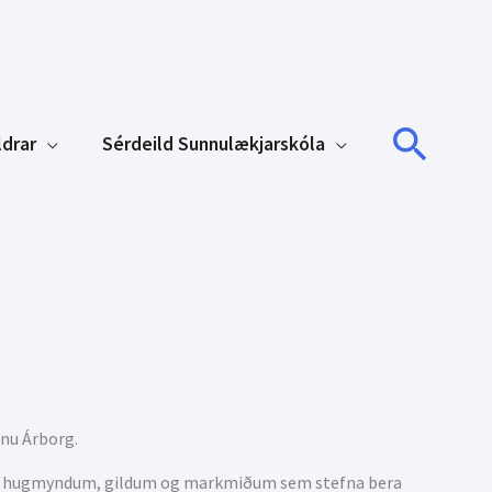
Sear
ldrar
Sérdeild Sunnulækjarskóla
ginu Árborg.
man hugmyndum, gildum og markmiðum sem stefna bera