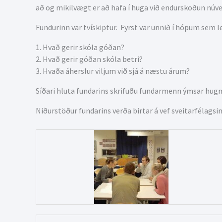
að og mikilvægt er að hafa í huga við endurskoðun núve
Fundurinn var tvískiptur. Fyrst var unnið í hópum sem 
1. Hvað gerir skóla góðan?
2. Hvað gerir góðan skóla betri?
3. Hvaða áherslur viljum við sjá á næstu árum?
Síðari hluta fundarins skrifuðu fundarmenn ýmsar hugm
Niðurstöður fundarins verða birtar á vef sveitarfélagsin