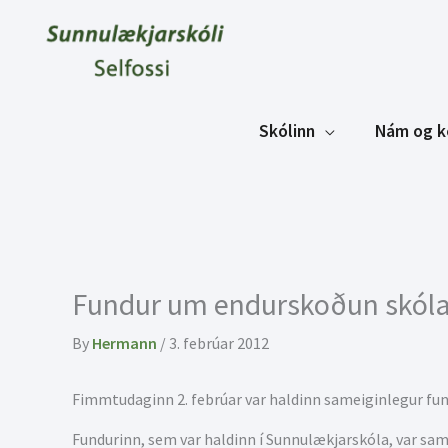
Skip
to
content
Skólinn
Nám og k
Fundur um endurskoðun skóla
By
Hermann
/
3. febrúar 2012
Fimmtudaginn 2. febrúar var haldinn sameiginlegur fund
Fundurinn, sem var haldinn í Sunnulækjarskóla, var