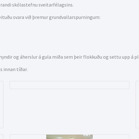
randi skólastefnu sveitarfélagsins.
leituðu svara við þremur grundvallarspurningum:
yndir og áherslur á gula miða sem þeir flokkuðu og settu upp á pl
s innan tíðar.