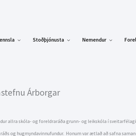
ennsla
Stoðþjónusta
Nemendur
Fore
stefnu Árborgar
ur allra skóla- og foreldraráða grunn- og leikskóla í sveitarféla
 samráðs og hugmyndavinnufundur. Honum var ætlað að safna sa