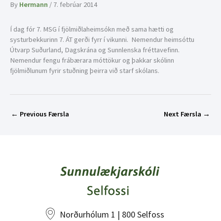
By
Hermann
/
7. febrúar 2014
Í dag fór 7. MSG í fjölmiðlaheimsókn með sama hætti og
systurbekkurinn 7. ÁT gerði fyrr í vikunni. Nemendur heimsóttu
Útvarp Suðurland, Dagskrána og Sunnlenska fréttavefinn.
Nemendur fengu frábærara móttökur og þakkar skólinn
fjölmiðlunum fyrir stuðning þeirra við starf skólans.
←
Previous Færsla
Next Færsla
→
Norðurhólum 1 | 800 Selfoss