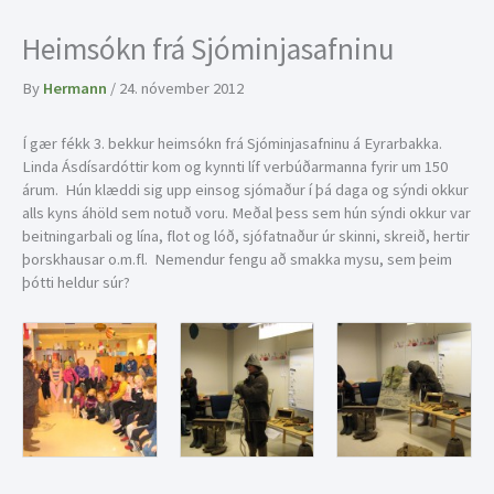
Heimsókn frá Sjóminjasafninu
By
Hermann
/
24. nóvember 2012
Í gær fékk 3. bekkur heimsókn frá Sjóminjasafninu á Eyrarbakka.
Linda Ásdísardóttir kom og kynnti líf verbúðarmanna fyrir um 150
árum. Hún klæddi sig upp einsog sjómaður í þá daga og sýndi okkur
alls kyns áhöld sem notuð voru. Meðal þess sem hún sýndi okkur var
beitningarbali og lína, flot og lóð, sjófatnaður úr skinni, skreið, hertir
þorskhausar o.m.fl. Nemendur fengu að smakka mysu, sem þeim
þótti heldur súr?