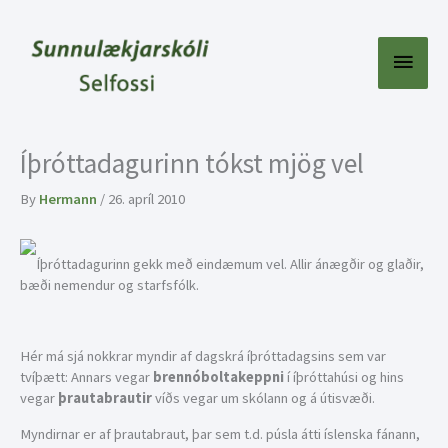
Skip
to
content
Main
Menu
Íþróttadagurinn tókst mjög vel
By
Hermann
/
26. apríl 2010
Íþróttadagurinn gekk með eindæmum vel. Allir ánægðir og glaðir,
bæði nemendur og starfsfólk.
Hér má sjá nokkrar myndir af dagskrá íþróttadagsins sem var
tvíþætt: Annars vegar
brennóboltakeppni
í íþróttahúsi og hins
vegar
þrautabrautir
víðs vegar um skólann og á útisvæði.
Myndirnar er af þrautabraut, þar sem t.d. púsla átti íslenska fánann,