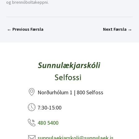
og brennóboltakeppni.
←
Previous Færsla
Next Færsla
→
Norðurhólum 1 | 800 Selfoss
7:30-15:00
480 5400
sunnulaekjarskoli@sunnulaek.is