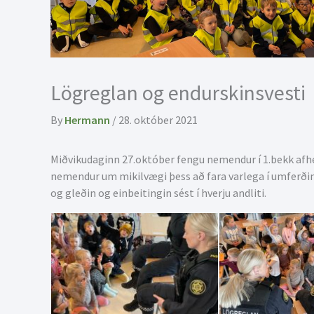
Lögreglan og endurskinsvesti
By
Hermann
/
28. október 2021
Miðvikudaginn 27.október fengu nemendur í 1.bekk afhen
nemendur um mikilvægi þess að fara varlega í umferðin
og gleðin og einbeitingin sést í hverju andliti.