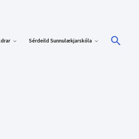
Sear
ldrar
Sérdeild Sunnulækjarskóla