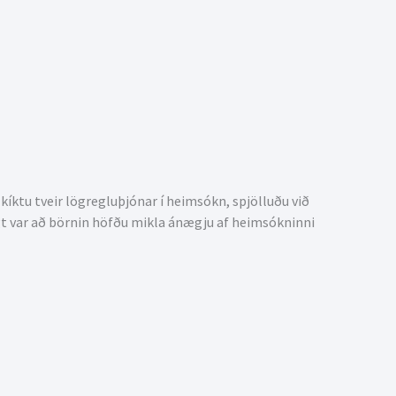
íktu tveir lögregluþjónar í heimsókn, spjölluðu við
gt var að börnin höfðu mikla ánægju af heimsókninni