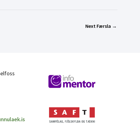
Next Færsla
→
elfoss
nnulaek.is