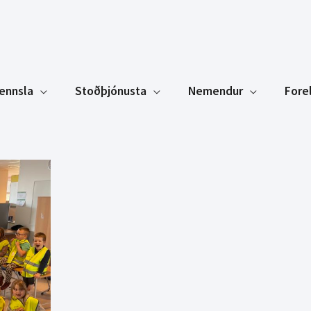
ennsla
Stoðþjónusta
Nemendur
Fore