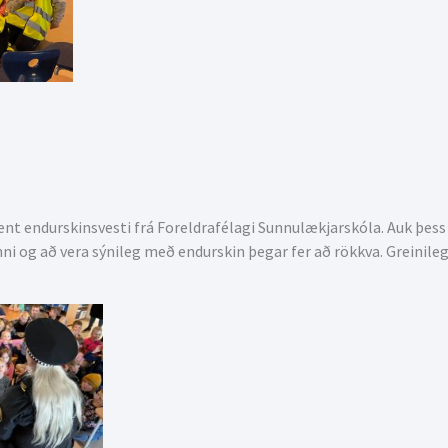
t endurskinsvesti frá Foreldrafélagi Sunnulækjarskóla. Auk þess k
ni og að vera sýnileg með endurskin þegar fer að rökkva. Greinile