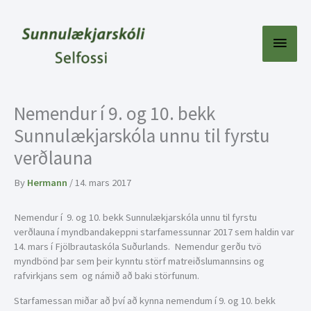
Skip
to
content
Main
Menu
Nemendur í 9. og 10. bekk
Sunnulækjarskóla unnu til fyrstu
verðlauna
By
Hermann
/
14. mars 2017
Nemendur í 9. og 10. bekk Sunnulækjarskóla unnu til fyrstu
verðlauna í myndbandakeppni starfamessunnar 2017 sem haldin var
14. mars í Fjölbrautaskóla Suðurlands. Nemendur gerðu tvö
myndbönd þar sem þeir kynntu störf matreiðslumannsins og
rafvirkjans sem og námið að baki störfunum.
Starfamessan miðar að því að kynna nemendum í 9. og 10. bekk