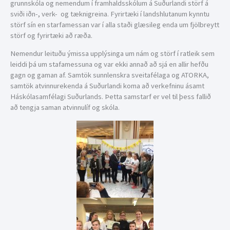
grunnskóla og nemendum í framhaldsskólum á Suðurlandi störf á
sviði iðn-, verk- og tæknigreina. Fyrirtæki í landshlutanum kynntu
störf sín en starfamessan var í alla staði glæsileg enda um fjölbreytt
störf og fyrirtæki að ræða.
Nemendur leituðu ýmissa upplýsinga um nám og störf í ratleik sem
leiddi þá um stafamessuna og var ekki annað að sjá en allir hefðu
gagn og gaman af. Samtök sunnlenskra sveitafélaga og ATORKA,
samtök atvinnurekenda á Suðurlandi koma að verkefninu ásamt
Háskólasamfélagi Suðurlands. Þetta samstarf er vel til þess fallið
að tengja saman atvinnulíf og skóla.