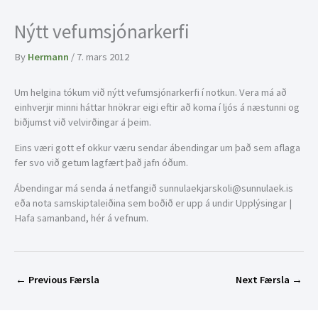
Nýtt vefumsjónarkerfi
By
Hermann
/
7. mars 2012
Um helgina tókum við nýtt vefumsjónarkerfi í notkun. Vera má að
einhverjir minni háttar hnökrar eigi eftir að koma í ljós á næstunni og
biðjumst við velvirðingar á þeim.
Eins væri gott ef okkur væru sendar ábendingar um það sem aflaga
fer svo við getum lagfært það jafn óðum.
Ábendingar má senda á netfangið sunnulaekjarskoli@sunnulaek.is
eða nota samskiptaleiðina sem boðið er upp á undir Upplýsingar |
Hafa samanband, hér á vefnum.
←
Previous Færsla
Next Færsla
→