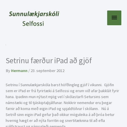
Skip
to
content
Main
Menu
Setrinu færður iPad að gjöf
By
Hermann
/
23. september 2012
Setrinu í Sunnulækjarskóla barst höfðingleg gjöf í vikunni. Gjöfin
sem er iPad er frá fyrirtæki á Selfossi og erum við afar þakklát fyrir
hana. Ipadinn mun nýtast mjög vel í skólastarfi Setursins sem
námstæki og til tjáskiptaþjálfunar. Nokkrir nemendur eru þegar
farnir að koma með eigin iPad og spjaldtölvur í skólann. Nú á
Setrið sinn eigin iPad gefur það okkur möguleika á að þróa betur
hvernig hægt er að nýta forritin og snertitæknina til að efla
sjálfstraust og námsgleði nemenda.