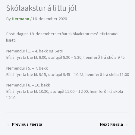
Skólaakstur á litlu jól
By
Hermann
/
16. desember 2020
Föstudaginn 18. desember verður skólaakstur með efirfarandi
hætti:
Nemendur í 1. – 4. bekk og Setri
Bíll á fyrsta bæ kl. 8:00, stofujól 8:30 – 9:30, heimferð frá skóla 9:45
Nemendur í 5. – 7. bekk
Bíll á fyrsta bæ kl. 9:15, stofujól 9:45 – 10:45, heimferð frá skóla 11:00
Nemendur í 8. – 10. bekk
Bíll á fyrsta bæ kl. 10:30, stofujól 11:00 – 12:00, heimferð frá skóla
12:10
←
Previous Færsla
Next Færsla
→