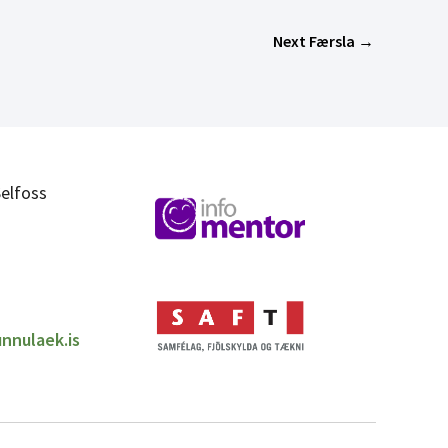
Next Færsla
→
elfoss
nnulaek.is