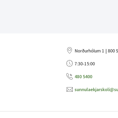
Norðurhólum 1 | 800 S
7:30-15:00
480 5400
sunnulaekjarskoli@su