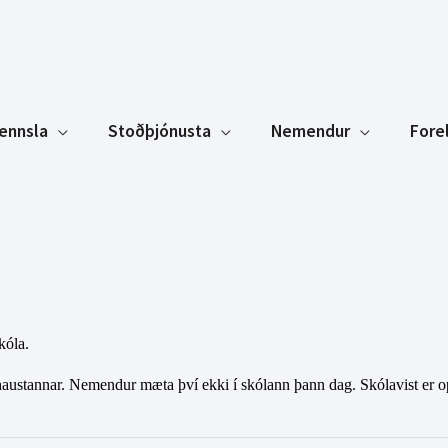
ennsla
Stoðþjónusta
Nemendur
Fore
kóla.
austannar. Nemendur mæta því ekki í skólann þann dag. Skólavist er op