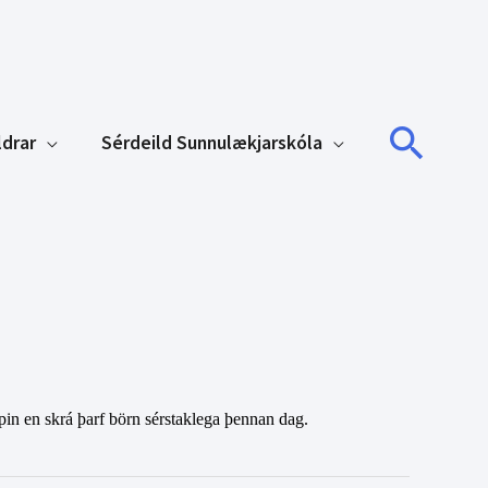
Sear
ldrar
Sérdeild Sunnulækjarskóla
in en skrá þarf börn sérstaklega þennan dag.