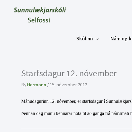
Skip
to
content
Skólinn
Nám og k
Starfsdagur 12. nóvember
By
Hermann
/
15. nóvember 2012
Mánudagurinn 12. nóvember, er starfsdagur í Sunnulækjars
Þennan dag munu kennarar nota til að ganga frá námsmati h