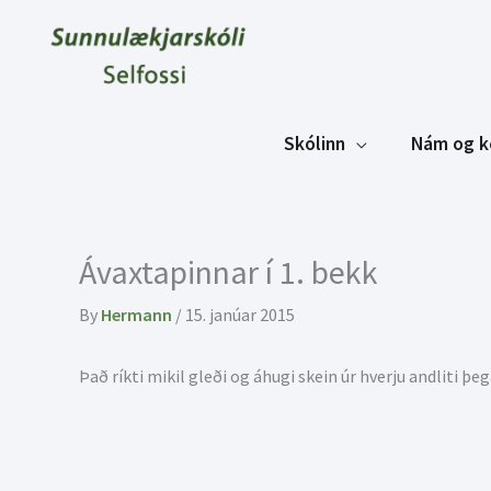
Skip
to
content
Skólinn
Nám og k
Ávaxtapinnar í 1. bekk
By
Hermann
/
15. janúar 2015
Það ríkti mikil gleði og áhugi skein úr hverju andliti 