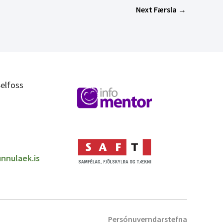
Next Færsla
→
elfoss
nnulaek.is
Persónuverndarstefna