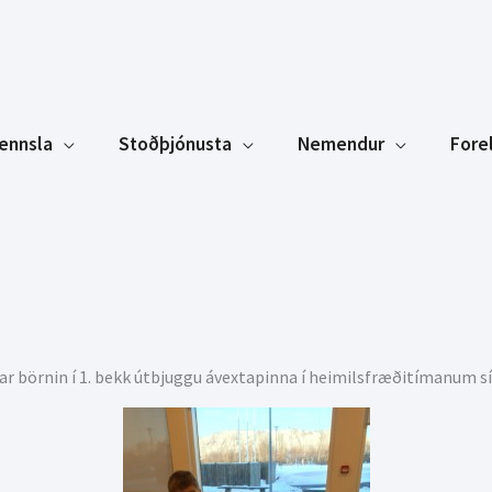
ennsla
Stoðþjónusta
Nemendur
Fore
þegar börnin í 1. bekk útbjuggu ávextapinna í heimilsfræðitímanum 