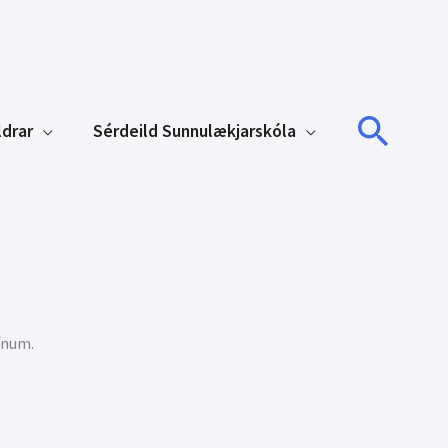
Sear
ldrar
Sérdeild Sunnulækjarskóla
sínum.