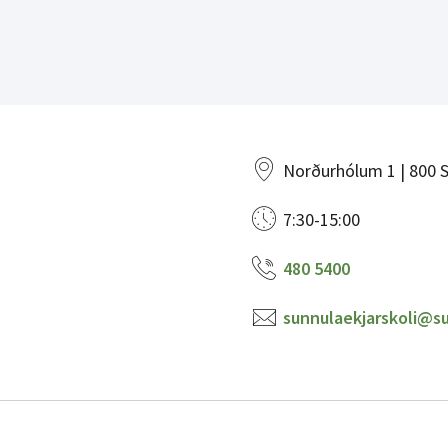
Norðurhólum 1 | 800 S
7:30-15:00
480 5400
sunnulaekjarskoli@su