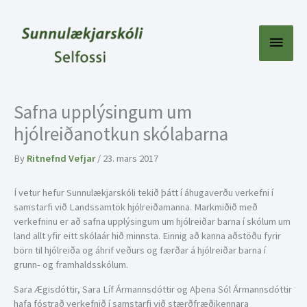
Skip
to
content
Main
Menu
Safna upplýsingum um
hjólreiðanotkun skólabarna
By
Ritnefnd Vefjar
/
23. mars 2017
Í vetur hefur Sunnulækjarskóli tekið þátt í áhugaverðu verkefni í
samstarfi við Landssamtök hjólreiðamanna. Markmiðið með
verkefninu er að safna upplýsingum um hjólreiðar barna í skólum um
land allt yfir eitt skólaár hið minnsta. Einnig að kanna aðstöðu fyrir
börn til hjólreiða og áhrif veðurs og færðar á hjólreiðar barna í
grunn- og framhaldsskólum.
Sara Ægisdóttir, Sara Líf Ármannsdóttir og Aþena Sól Ármannsdóttir
hafa fóstrað verkefnið í samstarfi við stærðfræðikennara