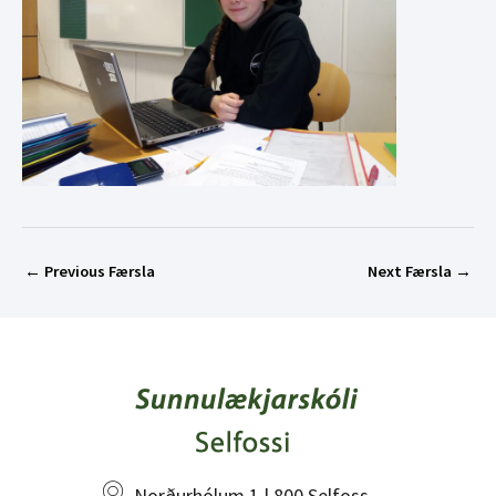
←
Previous Færsla
Next Færsla
→
Norðurhólum 1 | 800 Selfoss