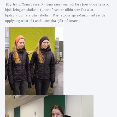
(Dýrfinnu/Önnu Valgerði). Einu sinni í mánuði fara þær út og telja öll
hjól í kringum skólann. Í upphafi vetrar töldu þær líka allar
hjólagrindur fyrir utan skólann. Þær stöllur sjá síðan um að senda
upplýsingarnar til Landssamtaka hjólreiðamanna.