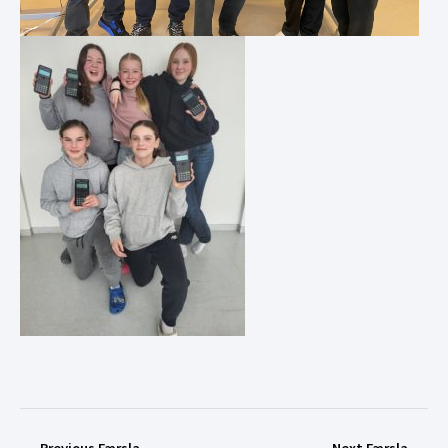
←
Previous Færsla
Next Færsla
→