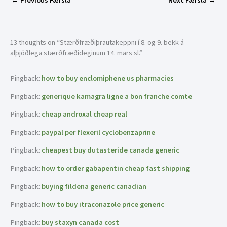
13 thoughts on “Stærðfræðiþrautakeppni í 8. og 9. bekk á
alþjóðlega stærðfræðideginum 14. mars sl.”
Pingback:
how to buy enclomiphene us pharmacies
Pingback:
generique kamagra ligne a bon franche comte
Pingback:
cheap androxal cheap real
Pingback:
paypal per flexeril cyclobenzaprine
Pingback:
cheapest buy dutasteride canada generic
Pingback:
how to order gabapentin cheap fast shipping
Pingback:
buying fildena generic canadian
Pingback:
how to buy itraconazole price generic
Pingback:
buy staxyn canada cost