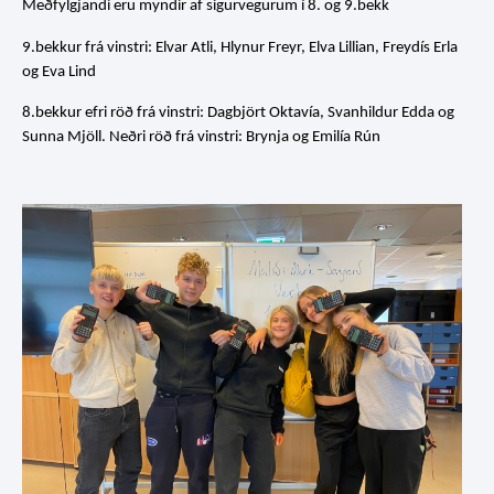
Meðfylgjandi eru myndir af sigurvegurum í 8. og 9.bekk
9.bekkur frá vinstri: Elvar Atli, Hlynur Freyr, Elva Lillian, Freydís Erla
og Eva Lind
8.bekkur efri röð frá vinstri: Dagbjört Oktavía, Svanhildur Edda og
Sunna Mjöll. Neðri röð frá vinstri: Brynja og Emilía Rún