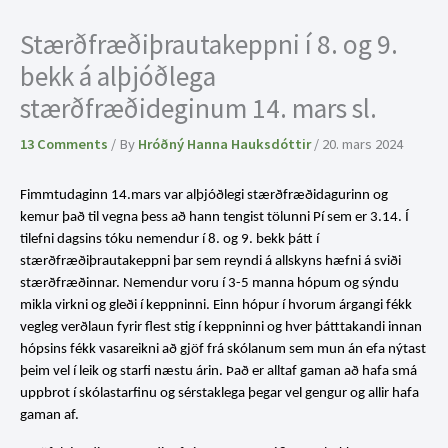
Stærðfræðiþrautakeppni í 8. og 9.
bekk á alþjóðlega
stærðfræðideginum 14. mars sl.
13 Comments
/ By
Hróðný Hanna Hauksdóttir
/
20. mars 2024
Fimmtudaginn 14.mars var alþjóðlegi stærðfræðidagurinn og
kemur það til vegna þess að hann tengist tölunni Pí sem er 3.14. Í
tilefni dagsins tóku nemendur í 8. og 9. bekk þátt í
stærðfræðiþrautakeppni þar sem reyndi á allskyns hæfni á sviði
stærðfræðinnar. Nemendur voru í 3-5 manna hópum og sýndu
mikla virkni og gleði í keppninni. Einn hópur í hvorum árgangi fékk
vegleg verðlaun fyrir flest stig í keppninni og hver þátttakandi innan
hópsins fékk vasareikni að gjöf frá skólanum sem mun án efa nýtast
þeim vel í leik og starfi næstu árin. Það er alltaf gaman að hafa smá
uppbrot í skólastarfinu og sérstaklega þegar vel gengur og allir hafa
gaman af.